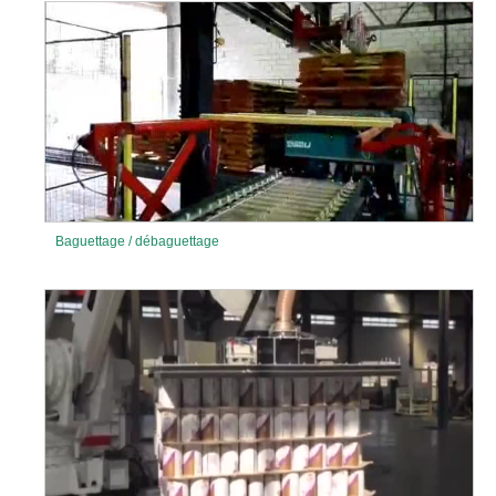
Baguettage / débaguettage