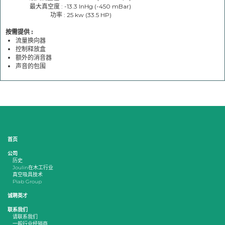
最大真空度 : -13.3 InHg (-450 mBar)
功率 : 25 kw (33.5 HP)
按需提供 :
流量换向器
控制释放盒
额外的消音器
声音的包围
首页
公司
历史
Joulin在木工行业
真空吸具技术
Piab Group
诚聘英才
联系我们
请联系我们
一般行业经销商