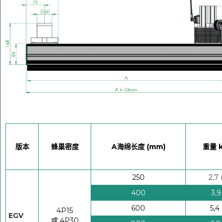
版本
蜂巢密度
A海绵长度 (mm)
重量 k
250
2,7 
400
3,9
600
5,4 
4P15
EGV
或 4P30