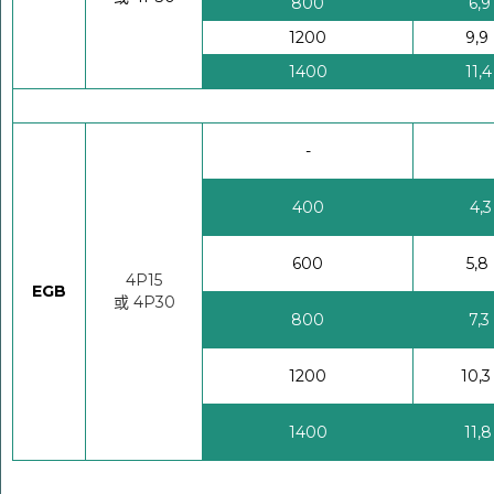
800
6,9 
1200
9,9 
1400
11,4
-
400
4,3
600
5,8 
4P15
EGB
或 4P30
800
7,3 
1200
10,3
1400
11,8