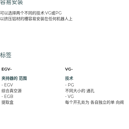
容易安装
可以选择两个不同的技术:VG或PG
以挤压铝材的槽容易安装在任何机器人上
标签
EGV-
VG-
夹持器的 范围
技术
- EGV
- PG
综合真空源
不同大小的 通孔
- EGB
- VG
提取盒
每个开孔处为 各自独立的单 向阀