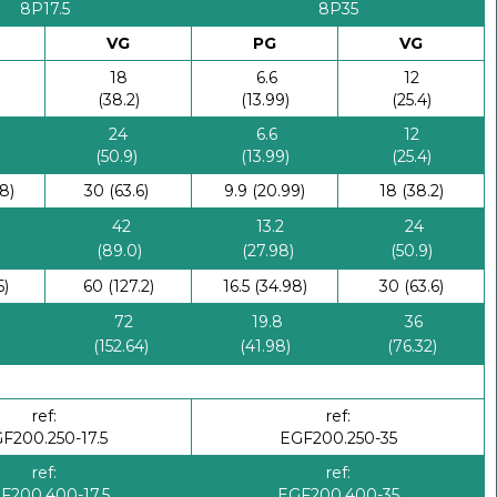
8P17.5
8P35
VG
PG
VG
18
6.6
12
(38.2)
(13.99)
(25.4)
24
6.6
12
(50.9)
(13.99)
(25.4)
8)
30 (63.6)
9.9 (20.99)
18 (38.2)
42
13.2
24
)
(89.0)
(27.98)
(50.9)
6)
60 (127.2)
16.5 (34.98)
30 (63.6)
72
19.8
36
(152.64)
(41.98)
(76.32)
ref:
ref:
F200.250-17.5
EGF200.250-35
ref:
ref:
F200.400-17.5
EGF200.400-35