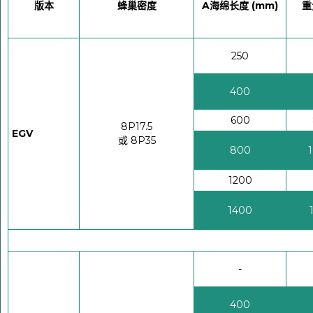
版本
蜂巢密度
A海绵长度 (mm)
重量
250
400
600
8P17.5
EGV
或 8P35
800
1
1200
1400
-
400