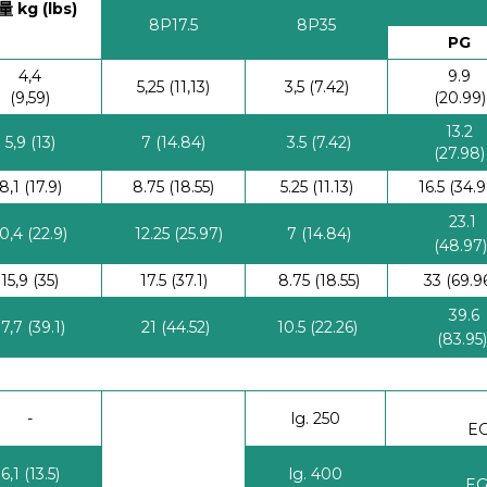
 kg (lbs)
8P17.5
8P35
PG
4,4
9.9
5,25 (11,13)
3,5
(7.42)
(9,59)
(20.99)
13.2
5,9 (13)
7 (14.84)
3.5 (7.42)
(27.98)
8,1 (17.9)
8.75 (18.55)
5.25 (11.13)
16.5 (34.9
23.1
0,4 (22.9)
12.25 (25.97)
7 (14.84)
(48.97
15,9 (35)
17.5 (37.1)
8.75 (18.55)
33 (69.9
39.6
17,7 (39.1)
21 (44.52)
10.5 (22.26)
(83.95)
-
lg. 250
EG
6,1 (13.5)
lg. 400
EG