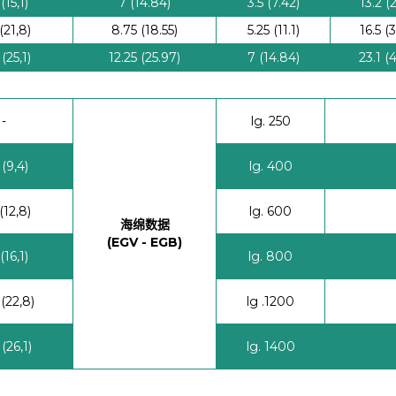
(15,1)
7 (14.84)
3.5 (7.42)
13.2 (
(21,8)
8.75 (18.55)
5.25 (11.1)
16.5 (
 (25,1)
12.25 (25.97)
7 (14.84)
23.1 (
-
lg. 250
 (9,4)
lg. 400
(12,8)
lg. 600
海绵数据
(EGV - EGB)
(16,1)
lg. 800
 (22,8)
lg .1200
 (26,1)
lg. 1400