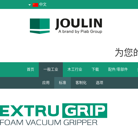
中文
为您
首页
一般工业
木工行业
下载
配件/零部件
应用
标准
客制化
选项