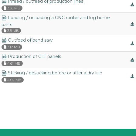
Infeed / outfeed of production lines
3.35 MB
Loading / unloading a CNC router and log home
parts
3.6 MB
Outfeed of band saw
3.12 MB
Production of CLT panels
4.61 MB
Sticking / desticking before or after a dry kiln
4.02 MB