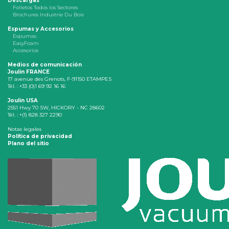
Descargas
Folletos Todos los Sectores
Brochures Industrie Du Bois
Espumas y Accesorios
Espumas
EasyFoam
Accesorios
Medios de comunicación
Joulin FRANCE
17 avenue des Grenots, F-91150 ETAMPES
Tél. : +33 (0)1 69 92 16 16
Joulin USA
2551 Hwy 70 SW, HICKORY - NC 28602
Tél. : +(1) 828 327 2290
Notas legales
Política de privacidad
Plano del sitio