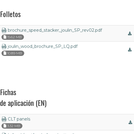
Folletos
brochure_speed_stacker_joulin_SP_rev02.pdf
15.62 MB
joulin_wood_brochure_SP_LQ.pdf
10.89 MB
Fichas
de aplicación (EN)
CLT panels
3.32 MB