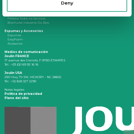
Estándar
Deny
Especial
Opciones
Descargas
Folletos Todos los Sectores
Brochures Industrie Du Bois
Espumas y Accesorios
Espumas
EasyFoam
Accesorios
Medios de comunicación
Joulin FRANCE
17 avenue des Grenots, F-91150 ETAMPES
Tél. : +33 (0)1 69 92 16 16
Joulin USA
2551 Hwy 70 SW, HICKORY - NC 28602
Tél. : +(1) 828 327 2290
Notas legales
Política de privacidad
Plano del sitio