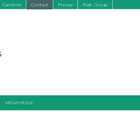
Carrières
Contact
Presse
Piab Group
s
MÉDIATHÈQUE