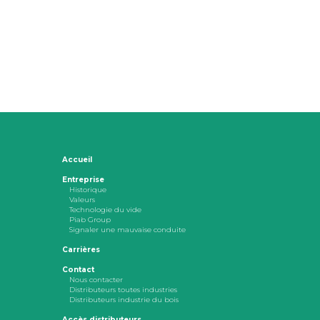
Accueil
Entreprise
Historique
Valeurs
Technologie du vide
Piab Group
Signaler une mauvaise conduite
Carrières
Contact
Nous contacter
Distributeurs toutes industries
Distributeurs industrie du bois
Accès distributeurs