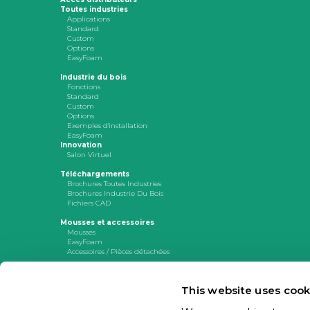
Toutes industries
Applications
Standard
Custom
Options
EasyFoam
Industrie du bois
Fonctions
Standard
Custom
Options
Exemples d'installation
EasyFoam
Innovation
Salon Virtuel
Téléchargements
Brochures Toutes Industries
Brochures Industrie Du Bois
Fichiers CAD
Mousses et accessoires
Mousses
EasyFoam
Accessoires / Pièces détachées
Médiathèque
Joulin FRANCE
This website uses cook
17 avenue des Grenots, F-91150 ETAMPES
Tél. : +33 (0)1 69 92 16 16