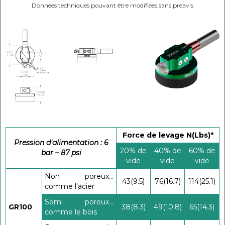
Données techniques pouvant être modifiées sans préavis
Force de levage N(Lbs)*
Pression d'alimentation : 6
20% de
40% de
60% de
bar – 87 psi
vide
vide
vide
Non poreux...
43(9.5)
76(16.7)
114(25.1)
comme l'acier
Semi poreux...
GR100
38(8.3)
49(10.8)
65(14.3)
comme le bois