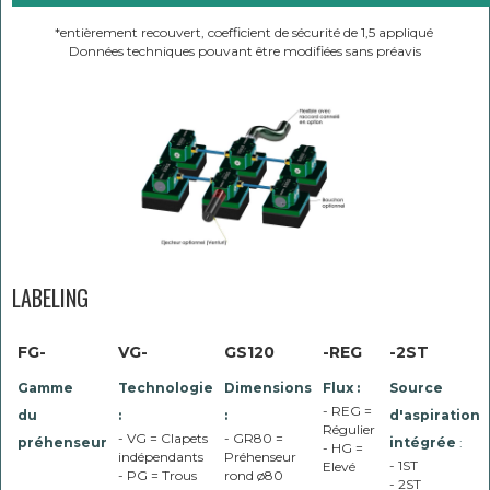
*entièrement recouvert, coefficient de sécurité de 1,5 appliqué
Données techniques pouvant être modifiées sans préavis
LABELING
FG-
VG-
GS120
-REG
-2ST
Gamme
Technologie
Dimensions
Flux :
Source
- REG =
du
:
:
d'aspiration
Régulier
- VG = Clapets
- GR80 =
préhenseur
intégrée
:
- HG =
indépendants
Préhenseur
- 1ST
Elevé
- PG = Trous
rond ø80
- 2ST