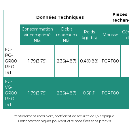
Pièces
Données Techniques
rechan
Consommation
Débit
Poids
Gén
air comprimé
maximum
Mousse
kg(Lbs)
d
Nl/s
Nl/s
FG-
PG-
GR80-
1.79(3.79)
2.36(4.87)
0.4(0.88)
FGRF80
REG-
1ST
FG-
VG-
GR80-
1.79(3.79)
2.36(4.87)
0.5(1.1)
FGRF80
REG-
1ST
*entièrement recouvert, coefficient de sécurité de 1,5 appliqué
Données techniques pouvant être modifiées sans préavis