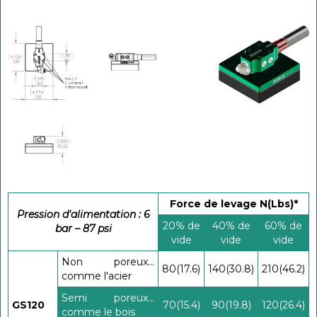
Force de levage N(Lbs)*
Pression d'alimentation : 6
20% de
40% de
60% de
bar – 87 psi
vide
vide
vide
Non poreux...
80(17.6)
140(30.8)
210(46.2)
comme l'acier
Semi poreux...
GS120
70(15.4)
90(19.8)
120(26.4)
comme le bois