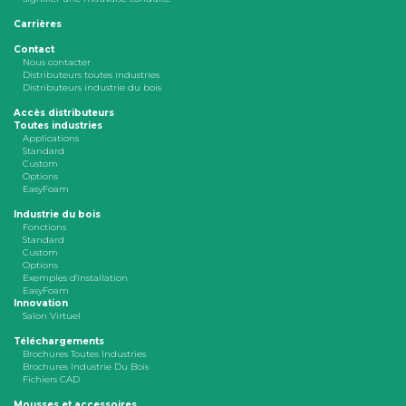
Carrières
Contact
Nous contacter
Distributeurs toutes industries
Distributeurs industrie du bois
Accès distributeurs
Toutes industries
Applications
Standard
Custom
Options
EasyFoam
Industrie du bois
Fonctions
Standard
Custom
Options
Exemples d'installation
EasyFoam
Innovation
Salon Virtuel
Téléchargements
Brochures Toutes Industries
Brochures Industrie Du Bois
Fichiers CAD
Mousses et accessoires