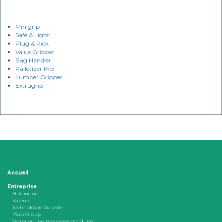
Minigrip
Safe & Light
Plug & Pick
Value Gripper
Bag Handler
Palletizer Pro
Lumber Gripper
Extrugrip
Accueil
Entreprise
Historique
Valeurs
Technologie du vide
Piab Group
Signaler une mauvaise conduite