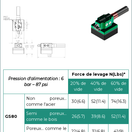
Force de levage N(Lbs)*
Pression d'alimentation : 6
20% de
40% de
60% de
bar – 87 psi
vide
vide
vide
Non poreux...
30(6.6)
52(11.4)
74(16.3)
comme l'acier
Semi poreux...
GS80
26(5.7)
39(8.6)
52(11.4)
comme le bois
Poreux... comme le
22(4.8)
31(6.8)
41(9)