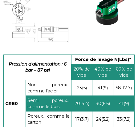
Force de levage N(Lbs)*
Pression d'alimentation : 6
20% de
40% de
60% de
bar – 87 psi
vide
vide
vide
Non poreux...
23(5)
41(9)
58(12.7)
comme l'acier
Semi poreux...
GR80
20(4.4)
30(6.6)
41(9)
comme le bois
Poreux... comme le
17(3.7)
24(5.2)
33(7.2)
carton