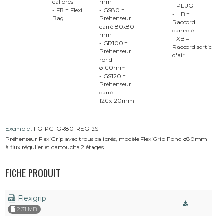
calibrés
mm
- PLUG
- FB = Flexi
- GS80 =
- HB =
Bag
Préhenseur
Raccord
carré 80x80
cannelé
mm
- XB =
- GR100 =
Raccord sortie
Préhenseur
d'air
rond
ø100mm
- GS120 =
Préhenseur
carré
120x120mm
Exemple :
FG-PG-GR80-REG-2ST
Préhenseur FlexiGrip avec trous calibrés, modèle FlexiGrip Rond ø80mm
à flux régulier et cartouche 2 étages
FICHE PRODUIT
Flexigrip
2.31 MB