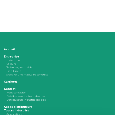
Accueil
Entreprise
Historique
Valeurs
Technologie du vide
Piab Group
Signaler une mauvaise conduite
Carrières
Contact
Nous contacter
Distributeurs toutes industries
Distributeurs industrie du bois
Accès distributeurs
Toutes industries
Applications