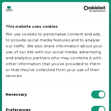
Standard
Custom
Options
EasyFoam
Industrie du bois
Fonctions
This website uses cookies
Standard
Custom
We use cookies to personalise content and ads,
Options
Exemples d'installation
to provide social media features and to analyse
EasyFoam
Innovation
our traffic. We also share information about your
Salon Virtuel
use of our site with our social media, advertising
Téléchargements
and analytics partners who may combine it with
Brochures Toutes Industries
Brochures Industrie Du Bois
other information that you’ve provided to them
Fichiers CAD
or that they’ve collected from your use of their
Mousses et accessoires
services.
Mousses
EasyFoam
Accessoires / Pièces détachées
Consent
Médiathèque
Joulin FRANCE
Necessary
Selection
17 avenue des Grenots, F-91150 ETAMPES
Tél. : +33 (0)1 69 92 16 16
Joulin USA
Preferences
2551 Hwy 70 SW, HICKORY - NC 28602