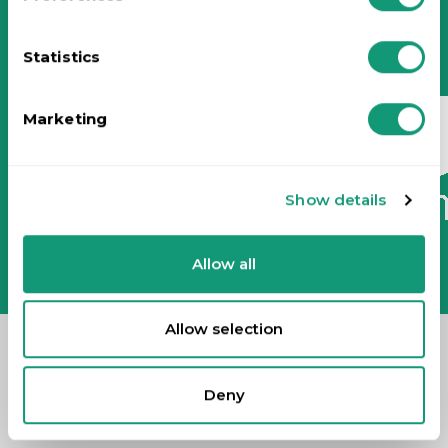
Tél. : +(1) 828 327 2290
Mentions légales
Déclaration de confidentialité
Statistics
Plan du site
Marketing
Show details
Allow all
Allow selection
Deny