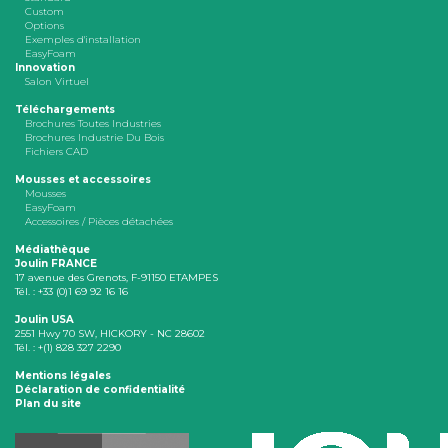
Custom
Options
Exemples d'installation
EasyFoam
Innovation
Salon Virtuel
Téléchargements
Brochures Toutes Industries
Brochures Industrie Du Bois
Fichiers CAD
Mousses et accessoires
Mousses
EasyFoam
Accessoires / Pièces détachées
Médiathèque
Joulin FRANCE
17 avenue des Grenots, F-91150 ETAMPES
Tél. : +33 (0)1 69 92 16 16
Joulin USA
2551 Hwy 70 SW, HICKORY - NC 28602
Tél. : +(1) 828 327 2290
Mentions légales
Déclaration de confidentialité
Plan du site