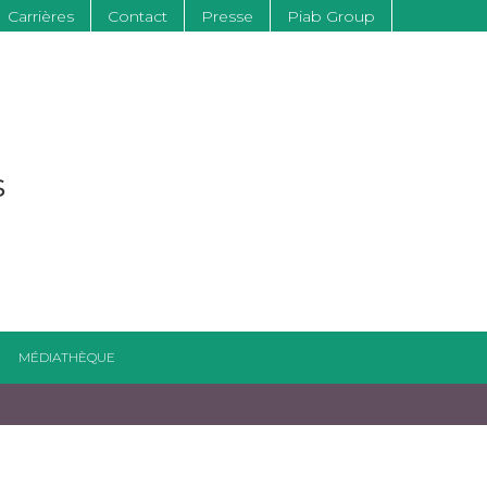
Carrières
Contact
Presse
Piab Group
s
MÉDIATHÈQUE