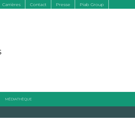
Carrières
Contact
Presse
Piab Group
s
MÉDIATHÈQUE