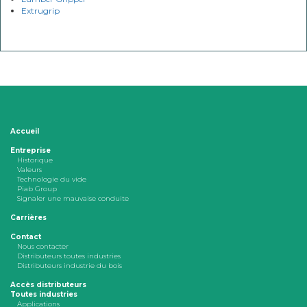
Extrugrip
Accueil
Entreprise
Historique
Valeurs
Technologie du vide
Piab Group
Signaler une mauvaise conduite
Carrières
Contact
Nous contacter
Distributeurs toutes industries
Distributeurs industrie du bois
Accès distributeurs
Toutes industries
Applications