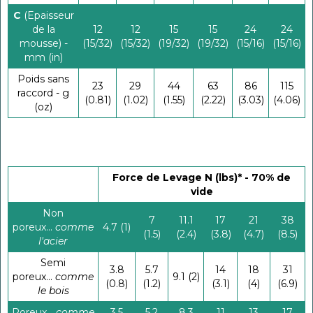
C
(Epaisseur
de la
12
12
15
15
24
24
mousse) -
(15/32)
(15/32)
(19/32)
(19/32)
(15/16)
(15/16)
mm (in)
Poids sans
23
29
44
63
86
115
raccord - g
(0.81)
(1.02)
(1.55)
(2.22)
(3.03)
(4.06)
(oz)
Force de Levage N (lbs)* - 70% de
vide
Non
7
11.1
17
21
38
poreux...
comme
4.7 (1)
(1.5)
(2.4)
(3.8)
(4.7)
(8.5)
l'acier
Semi
3.8
5.7
14
18
31
poreux...
comme
9.1 (2)
(0.8)
(1.2)
(3.1)
(4)
(6.9)
le bois
Poreux...
comme
3.5
5.2
8.3
11
13
17