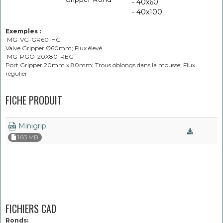
- 40x60
- 40x100
Exemples :
MG-VG-GR60-HG
Valve Gripper ∅60mm; Flux élevé
MG-PGO-20X80-REG
Port Gripper 20mm x 80mm; Trous oblongs dans la mousse; Flux
régulier
FICHE PRODUIT
Minigrip
1.83 MB
FICHIERS CAD
Ronds: