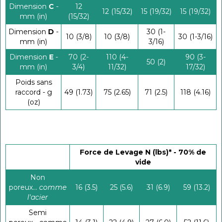
Dimension
C
-
12
12 (15/32)
15 (19/32)
15 (19/32)
mm (in)
(15/32)
Dimension
D
-
30 (1-
10 (3/8)
10 (3/8)
30 (1-3/16)
mm (in)
3/16)
Dimension
E
-
70 (2-
110 (4-
90 (3-
50 (2)
mm (in)
3/4)
11/32)
17/32)
Poids sans
raccord - g
49 (1.73)
75 (2.65)
71 (2.5)
118 (4.16)
(oz)
Force de Levage N (lbs)* - 70% de
vide
Non
poreux...
comme
16 (3.5)
25 (5.6)
31 (6.9)
59 (13.2)
l'acier
Semi