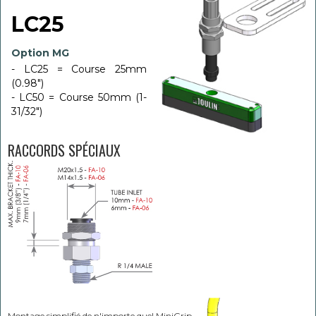
LC25
Option MG
- LC25 = Course 25mm
(0.98")
- LC50 = Course 50mm (1-
31/32")
RACCORDS SPÉCIAUX
Montage simplifié de n'importe quel MiniGrip