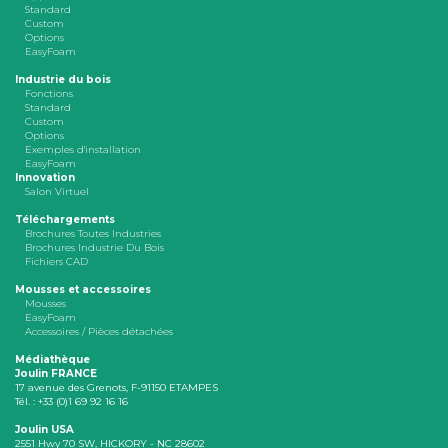
Standard
Custom
Options
EasyFoam
Industrie du bois
Fonctions
Standard
Custom
Options
Exemples d'installation
EasyFoam
Innovation
Salon Virtuel
Téléchargements
Brochures Toutes Industries
Brochures Industrie Du Bois
Fichiers CAD
Mousses et accessoires
Mousses
EasyFoam
Accessoires / Pièces détachées
Médiathèque
Joulin FRANCE
17 avenue des Grenots, F-91150 ETAMPES
Tél. : +33 (0)1 69 92 16 16
Joulin USA
2551 Hwy 70 SW, HICKORY - NC 28602