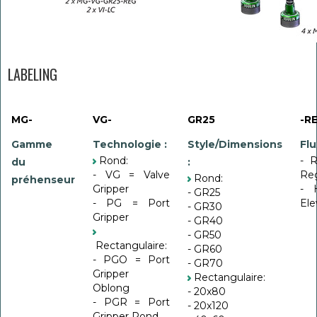
LABELING
MG-
VG-
GR25
-R
Gamme
Technologie :
Style/Dimensions
Flu
Rond:
- 
du
:
- VG = Valve
Reg
Rond:
préhenseur
Gripper
- 
- GR25
- PG = Port
Ele
- GR30
Gripper
- GR40
- GR50
Rectangulaire:
- GR60
- PGO = Port
- GR70
Gripper
Rectangulaire:
Oblong
- 20x80
- PGR = Port
- 20x120
Gripper Rond