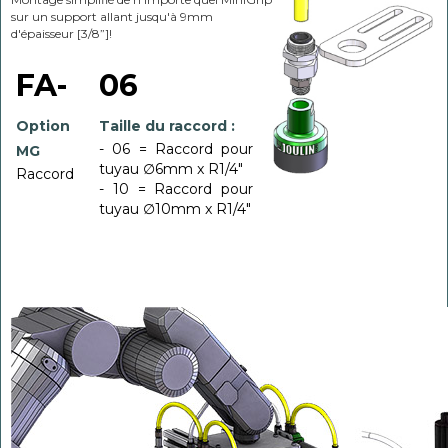
sur un support allant jusqu'à 9mm
d'épaisseur [3/8”]!
FA-
06
Option
Taille du raccord :
- 06 = Raccord pour
MG
tuyau ∅6mm x R1/4"
Raccord
- 10 = Raccord pour
tuyau ∅10mm x R1/4"