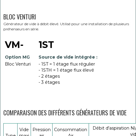
BLOC VENTURI
Générateur de vide à débit élevé. Utilisé pour une installation de plusieurs
préhenseurs en série.
VM-
1ST
Option MG
Source de vide intégrée :
Bloc Venturi
- 1ST = 1 étage flux régulier
- 1STH = 1 étage flux élevé
- 2 étages
- 3 étages
COMPARAISON DES DIFFÉRENTS GÉNÉRATEURS DE VIDE
Débit d'aspiration Nl
Vide
Pression
Consommation
vi
Type
maxi
air
Air