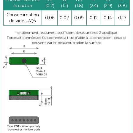
le carton
(0.7)
(1.1)
(1.8)
(2.4)
(2.9)
(3.8)
Consommation
0.06
0.07
0.09
0.12
0.14
0.17
de vide...
Nl/s
* entièrement recouvert, coefficient de sécurité de 2 appliqué
Forces et données de flux données à titre d'aide à la conception ; ceux-ci
peuvent varier beaucoup selon la surface