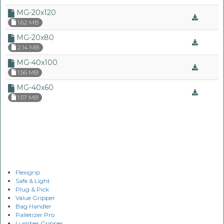
MG-20x120
1.62 MB
MG-20x80
2.14 MB
MG-40x100
1.56 MB
MG-40x60
1.57 MB
Flexigrip
Safe & Light
Plug & Pick
Value Gripper
Bag Handler
Palletizer Pro
Lumber Gripper