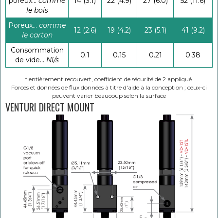
poreux...
comme
14 (3.1)
22 (4.9)
27 (6.0)
52 (11.6)
le bois
Poreux...
comme
12 (2.6)
19 (4.2)
23 (5.1)
41 (9.2)
le carton
Consommation
0.1
0.15
0.21
0.38
de vide...
Nl/s
* entièrement recouvert, coefficient de sécurité de 2 appliqué
Forces et données de flux données à titre d'aide à la conception ; ceux-ci
peuvent varier beaucoup selon la surface
VENTURI DIRECT MOUNT