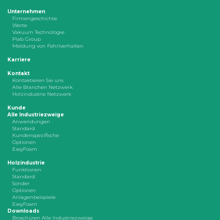
Unternehmen
Firmengeschichte
Werte
Vakuum Technologie
Piab Group
Meldung von Fehrlverhalten
Karriere
Kontakt
Kontaktieren Sie uns
Alle Branchen Netzwerk
Holzindustrie Netzwerk
Kunde
Alle Industriezweige
Anwendungen
Standard
Kundenspezifische
Optionen
EasyFoam
Holzindustrie
Funktionen
Standard
Sonder
Optionen
Anlagenbeispiele
EasyFoam
Downloads
Broschüren Alle Industriezweige