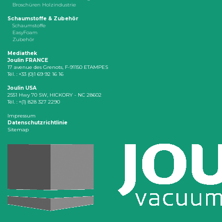
Broschüren Holzindustrie
Schaumstoffe & Zubehör
Schaumstoffe
EasyFoam
Zubehör
Mediathek
Joulin FRANCE
17 avenue des Grenots, F-91150 ETAMPES
Tél. : +33 (0)1 69 92 16 16
Joulin USA
2551 Hwy 70 SW, HICKORY - NC 28602
Tél. : +(1) 828 327 2290
Impressum
Datenschutzrichtlinie
Sitemap