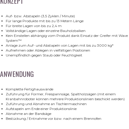
KONZEPT
Auf- bzw. Abstapeln (3,5 Zyklen / Minute)
Für lange Produkte mit bis zu 13 Metern Länge
Für breite Lagen von bis zu 2,4 m
Vollständige Lagen oder einzelne Bauholzbalken
Kein Einstellen abhängig vom Produkt dank Einsatz der Greifer mit Wave
System™
Anlage zum Auf- und Abstapeln von Lagen mit bis zu 3000 kg*
Aufnehmen oder Ablegen in vielfältigen Positionen
Unempfindlich gegen Staub oder Feuchtigkeit
ANWENDUNG
Komplette Fertighauswände
Zuführung für Former, Freispannsäge, Spaltholzsägen (mit einem
Kranbahnroboter können mehrere Produktionslinien beschickt werden)
Zuführung und Abnahme an Tischlermaschinen
Aufstapeln am Ende einer Produktionslinie
Abnahme an der Bandsäge
Bestückung / Entnahme vor bzw. nach einem Brennofen