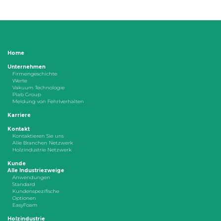
Home
Unternehmen
Firmengeschichte
Werte
Vakuum Technologie
Piab Group
Meldung von Fehrlverhalten
Karriere
Kontakt
Kontaktieren Sie uns
Alle Branchen Netzwerk
Holzindustrie Netzwerk
Kunde
Alle Industriezweige
Anwendungen
Standard
Kundenspezifische
Optionen
EasyFoam
Holzindustrie