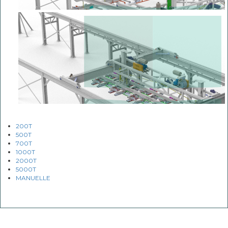
200T
500T
700T
1000T
2000T
5000T
MANUELLE