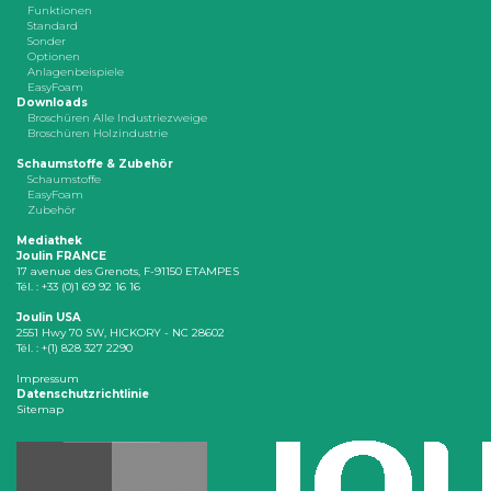
Funktionen
Standard
Sonder
Optionen
Anlagenbeispiele
EasyFoam
Downloads
Broschüren Alle Industriezweige
Broschüren Holzindustrie
Schaumstoffe & Zubehör
Schaumstoffe
EasyFoam
Zubehör
Mediathek
Joulin FRANCE
17 avenue des Grenots, F-91150 ETAMPES
Tél. : +33 (0)1 69 92 16 16
Joulin USA
2551 Hwy 70 SW, HICKORY - NC 28602
Tél. : +(1) 828 327 2290
Impressum
Datenschutzrichtlinie
Sitemap