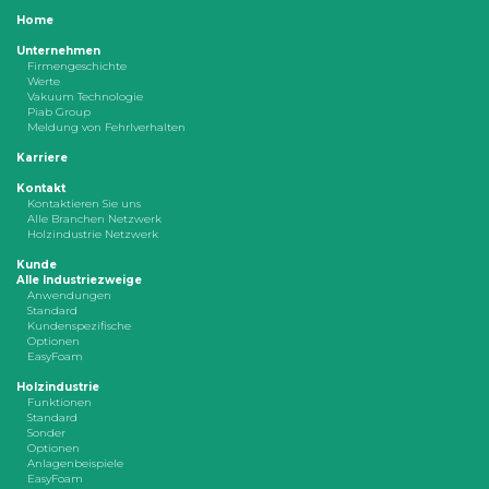
Home
Unternehmen
Firmengeschichte
Werte
Vakuum Technologie
Piab Group
Meldung von Fehrlverhalten
Karriere
Kontakt
Kontaktieren Sie uns
Alle Branchen Netzwerk
Holzindustrie Netzwerk
Kunde
Alle Industriezweige
Anwendungen
Standard
Kundenspezifische
Optionen
EasyFoam
Holzindustrie
Funktionen
Standard
Sonder
Optionen
Anlagenbeispiele
EasyFoam