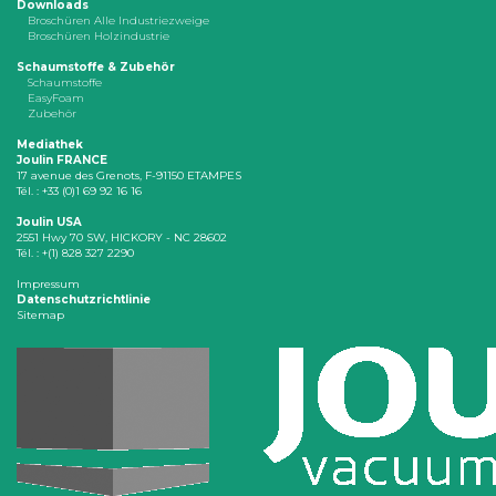
Downloads
Broschüren Alle Industriezweige
Broschüren Holzindustrie
Schaumstoffe & Zubehör
Schaumstoffe
EasyFoam
Zubehör
Mediathek
Joulin FRANCE
17 avenue des Grenots, F-91150 ETAMPES
Tél. : +33 (0)1 69 92 16 16
Joulin USA
2551 Hwy 70 SW, HICKORY - NC 28602
Tél. : +(1) 828 327 2290
Impressum
Datenschutzrichtlinie
Sitemap