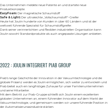
Das Unternehmen meldete neue Patente an und startete neue
Produktkonzepte.
EasyFoam:
Der magnetische Schaumstoff
Safe & Light:
Der ultraleichte „Vollschaumstoff“-Greifer
Heute hat Joulin hunderte von Kunden in über 60 Ländern und ist der
weltweit führende Spezialist für Schaumstoffgreifer.
Dank seiner verinnerlichten und flexiblen industriellen Organisation kann
Joulin sowohl Standardprodukte als auch angepasste Lösungen anbieten.
2022 : JOULIN INTEGRIERT PIAB GROUP
Piab's lange Geschichte der Innovation in der Vakuumtechnologie und die
globale Präsenz werden es Joulin ermöglichen, sich weiter zu entwickeln und
Piab bietet auch ein langfristiges Zuhause für unser Familienunternehmen
und seine Mitarbeiter.
Mit dem Beitritt zur Piab-Gruppe schließt sich Joulin einem exzellenten
globalen Unternehmen an, einem führenden Innovator auf dem Markt der
Vakuumtechnologie, und gemeinsam werden wir unsere führende Position in
der Automatisierungsindustrie stärken.