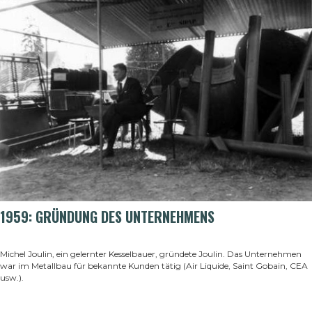
1959: GRÜNDUNG DES UNTERNEHMENS
Michel Joulin, ein gelernter Kesselbauer, gründete Joulin. Das Unternehmen
war im Metallbau für bekannte Kunden tätig (Air Liquide, Saint Gobain, CEA
usw.)
.