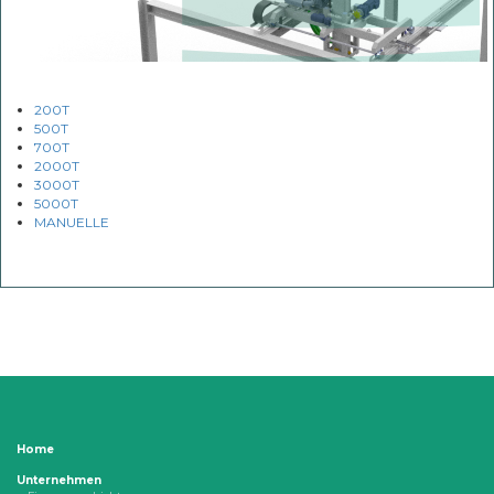
200T
500T
700T
2000T
3000T
5000T
MANUELLE
Home
Unternehmen