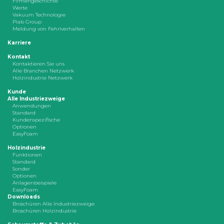
Firmengeschichte
Werte
Vakuum Technologie
Piab Group
Meldung von Fehrlverhalten
Karriere
Kontakt
Kontaktieren Sie uns
Alle Branchen Netzwerk
Holzindustrie Netzwerk
Kunde
Alle Industriezweige
Anwendungen
Standard
Kundenspezifische
Optionen
EasyFoam
Holzindustrie
Funktionen
Standard
Sonder
Optionen
Anlagenbeispiele
EasyFoam
Downloads
Broschüren Alle Industriezweige
Broschüren Holzindustrie