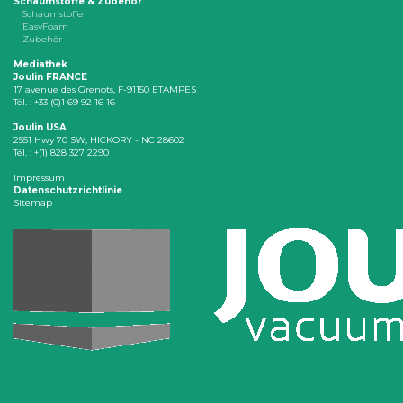
Schaumstoffe & Zubehör
Schaumstoffe
EasyFoam
Zubehör
Mediathek
Joulin FRANCE
17 avenue des Grenots, F-91150 ETAMPES
Tél. : +33 (0)1 69 92 16 16
Joulin USA
2551 Hwy 70 SW, HICKORY - NC 28602
Tél. : +(1) 828 327 2290
Impressum
Datenschutzrichtlinie
Sitemap