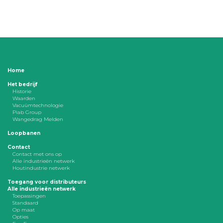
Home
Het bedrijf
Historie
Waarden
Vacuümtechnologie
Piab Group
Wangedrag Melden
Loopbanen
Contact
Contact met ons op
Alle industrieën netwerk
Houtindustrie netwerk
Toegang voor distributeurs
Alle industrieën netwerk
Toepassingen
Standaard
Op maat
Opties