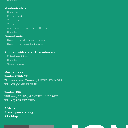
EasyFoam
Houtindustrie
Functies
Standaard
Op maat
Opties
Voorbeelden van installaties
EasyFoam
Downloads
Brochures alle industrieen
Brochures hout industrie
Schuimrubbers en toebehoren
Schuimrubbers
EasyFoam
Toebehoren
Mediatheek
Joulin FRANCE
17 avenue des Grenots, F-91150 ETAMPES
Tél. : +33 (0)1 69 92 16 16
Joulin USA
2551 Hwy 70 SW, HICKORY - NC 28602
Tél. : +(1) 828 327 2290
Afdruk
Privacyverklaring
Site Map