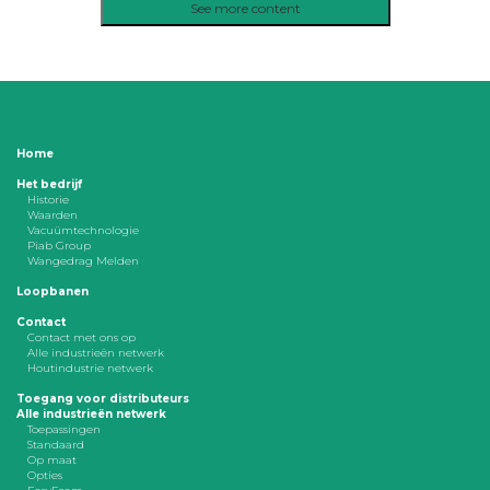
See more content
Home
Het bedrijf
Historie
Waarden
Vacuümtechnologie
Piab Group
Wangedrag Melden
Loopbanen
Contact
Contact met ons op
Alle industrieën netwerk
Houtindustrie netwerk
Toegang voor distributeurs
Alle industrieën netwerk
Toepassingen
Standaard
Op maat
Opties