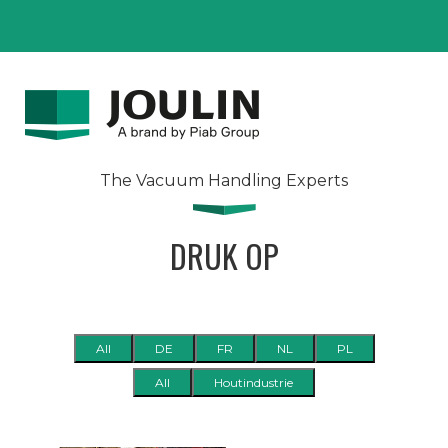
The Vacuum Handling Experts
DRUK OP
All
DE
FR
NL
PL
All
Houtindustrie