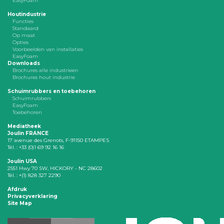
EasyFoam
Houtindustrie
Functies
Standaard
Op maat
Opties
Voorbeelden van installaties
EasyFoam
Downloads
Brochures alle industrieen
Brochures hout industrie
Schuimrubbers en toebehoren
Schuimrubbers
EasyFoam
Toebehoren
Mediatheek
Joulin FRANCE
17 avenue des Grenots, F-91150 ETAMPES
Tél. : +33 (0)1 69 92 16 16
Joulin USA
2551 Hwy 70 SW, HICKORY - NC 28602
Tél. : +(1) 828 327 2290
Afdruk
Privacyverklaring
Site Map