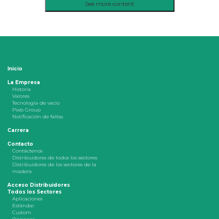
See more content
Inicio
La Empresa
Historia
Valores
Tecnología de vacio
Piab Group
Notificación de faltas
Carrera
Contacto
Contáctenos
Distribuidores de todos los sectores
Distribuidores de los sectores de la
madera
Acceso Distribuidores
Todos los Sectores
Aplicaciones
Estándar
Custom