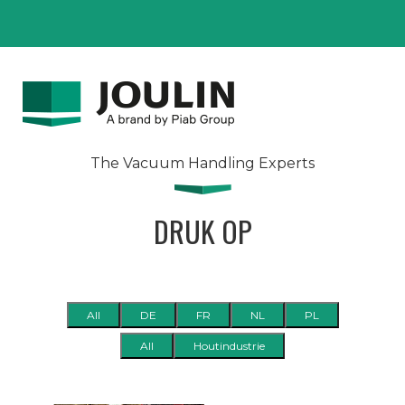
The Vacuum Handling Experts
DRUK OP
All
DE
FR
NL
PL
All
Houtindustrie