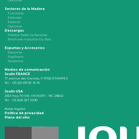
Opciones
Sectores de la Madera
Funciones
Estándar
Especial
Opciones
Descargas
Folletos Todos los Sectores
Brochures Industrie Du Bois
Espumas y Accesorios
Espumas
EasyFoam
Accesorios
Medios de comunicación
Joulin FRANCE
17 avenue des Grenots, F-91150 ETAMPES
Tél. : +33 (0)1 69 92 16 16
Joulin USA
2551 Hwy 70 SW, HICKORY - NC 28602
Tél. : +(1) 828 327 2290
Notas legales
Política de privacidad
Plano del sitio