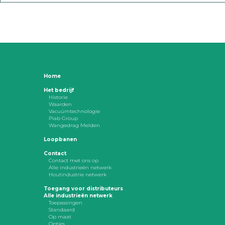
Home
Het bedrijf
Historie
Waarden
Vacuümtechnologie
Piab Group
Wangedrag Melden
Loopbanen
Contact
Contact met ons op
Alle industrieën netwerk
Houtindustrie netwerk
Toegang voor distributeurs
Alle industrieën netwerk
Toepassingen
Standaard
Op maat
Opties