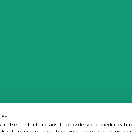
ies
onalise content and ads, to provide social media featur
 also share information about your use of our site with ou