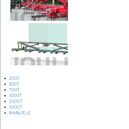
200T
500T
700T
1000T
2000T
3000T
MANUELE