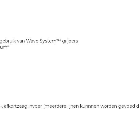
j gebruik van Wave System™ grijpers
mum*
 afkortzaag invoer (meerdere lijnen kunnnen worden gevoed do