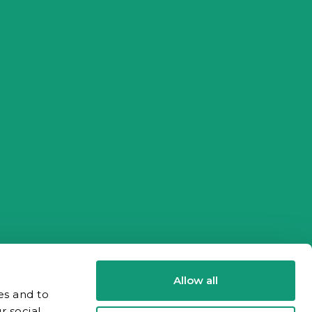
Allow all
es and to
r social