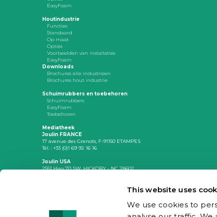
EasyFoam
Houtindustrie
Functies
Standaard
Op maat
Opties
Voorbeelden van installaties
EasyFoam
Downloads
Brochures alle industrieen
Brochures hout industrie
Schuimrubbers en toebehoren
Schuimrubbers
EasyFoam
Toebehoren
Mediatheek
Joulin FRANCE
17 avenue des Grenots, F-91150 ETAMPES
Tél. : +33 (0)1 69 92 16 16
Joulin USA
2551 Hwy 70 SW, HICKORY - NC 28602
Tél. : +(1) 828 327 2290
This website uses cook
Afdruk
Privacyverklaring
Site Map
We use cookies to pers
analyse our traffic. We