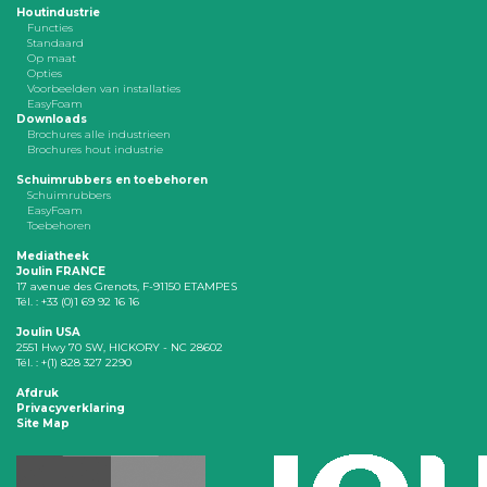
Houtindustrie
Functies
Standaard
Op maat
Opties
Voorbeelden van installaties
EasyFoam
Downloads
Brochures alle industrieen
Brochures hout industrie
Schuimrubbers en toebehoren
Schuimrubbers
EasyFoam
Toebehoren
Mediatheek
Joulin FRANCE
17 avenue des Grenots, F-91150 ETAMPES
Tél. : +33 (0)1 69 92 16 16
Joulin USA
2551 Hwy 70 SW, HICKORY - NC 28602
Tél. : +(1) 828 327 2290
Afdruk
Privacyverklaring
Site Map