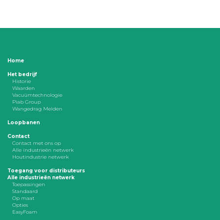
Home
Het bedrijf
Historie
Waarden
Vacuümtechnologie
Piab Group
Wangedrag Melden
Loopbanen
Contact
Contact met ons op
Alle industrieën netwerk
Houtindustrie netwerk
Toegang voor distributeurs
Alle industrieën netwerk
Toepassingen
Standaard
Op maat
Opties
EasyFoam