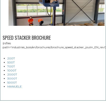
SPEED STACKER BROCHURE
{rsfiles
path='industries_bois/en/brochures/brochure_speed_stacker_joulin_EN_rev0
200T
500T
700T
1000T
2000T
3000T
5000T
MANUELE