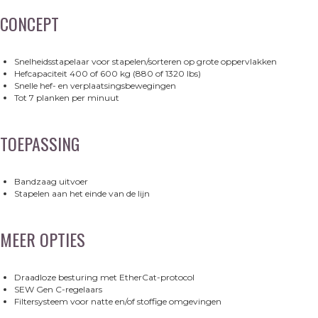
CONCEPT
Snelheidsstapelaar voor stapelen/sorteren op grote oppervlakken
Hefcapaciteit 400 of 600 kg (880 of 1320 lbs)
Snelle hef- en verplaatsingsbewegingen
Tot 7 planken per minuut
TOEPASSING
Bandzaag uitvoer
Stapelen aan het einde van de lijn
MEER OPTIES
Draadloze besturing met EtherCat-protocol
SEW Gen C-regelaars
Filtersysteem voor natte en/of stoffige omgevingen