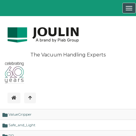
Tog
nav
The Vacuum Handling Experts
ValueGripper
Safe_and_Light
PP