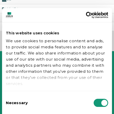
MiniGrip
FlexiGrip
ExtruGrip
This website uses cookies
We use cookies to personalise content and ads,
to provide social media features and to analyse
our traffic. We also share information about your
use of our site with our social media, advertising
and analytics partners who may combine it with
Accueil
other information that you’ve provided to them
or that they’ve collected from your use of their
Entreprise
Historique
services.
Valeurs
Technologie du vide
Consent
Piab Group
Necessary
Selection
Signaler une mauvaise conduite
Carrières