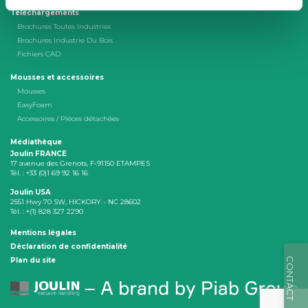
Téléchargements
Brochures Toutes Industries
Brochures Industrie Du Bois
Fichiers CAD
Mousses et accessoires
Mousses
EasyFoam
Accessoires / Pièces détachées
Médiathèque
Joulin FRANCE
17 avenue des Grenots, F-91150 ETAMPES
Tél. : +33 (0)1 69 92 16 16
Joulin USA
2551 Hwy 70 SW, HICKORY - NC 28602
Tél. : +(1) 828 327 2290
Mentions légales
Déclaration de confidentialité
CONTACT
Plan du site