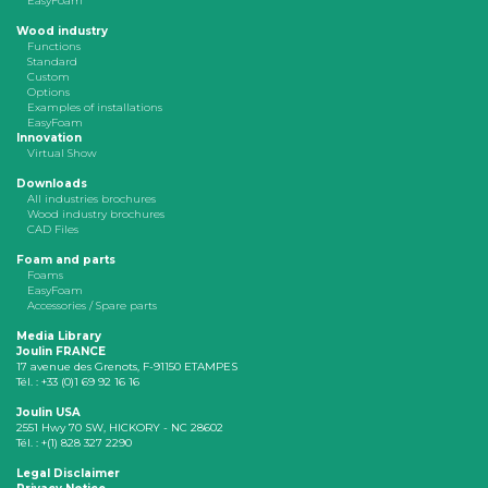
EasyFoam
Wood industry
Functions
Standard
Custom
Options
Examples of installations
EasyFoam
Innovation
Virtual Show
Downloads
All industries brochures
Wood industry brochures
CAD Files
Foam and parts
Foams
EasyFoam
Accessories / Spare parts
Media Library
Joulin FRANCE
17 avenue des Grenots, F-91150 ETAMPES
Tél. : +33 (0)1 69 92 16 16
Joulin USA
2551 Hwy 70 SW, HICKORY - NC 28602
Tél. : +(1) 828 327 2290
Legal Disclaimer