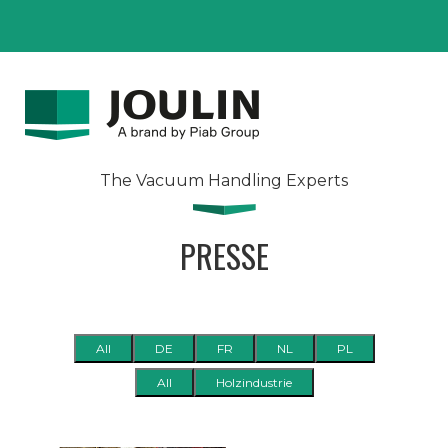
The Vacuum Handling Experts
PRESSE
All
DE
FR
NL
PL
All
Holzindustrie