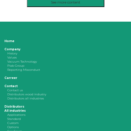
See more content
Home
Company
History
Values
Vacuum Technology
Piab Group
Reporting Misconduct
Carreer
Contact
Contact us
Distributors wood industry
Distributors all industries
Distributors
All industries
Applications
Standard
Custom
Options